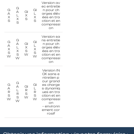
Version av
ec entretie
G
G
GI
n pour ch
A
GI
A
L
arges élév
L
X
X
X
ées en tra
X
S
S
S
ction et en
S
compressi
on
Version sa
G
ns entretie
G
GI
A
GI
n pour ch
A
L
L
X
arges élév
X
X
X
S
ées en tra
S
S
S
W
ction et en
W
W
W
compressi
on
Version IN
OX sans e
ntretien p
our grand
G
G
GI
es charge
A
GI
A
L
s dynamiq
L
R
R
R
ues en tra
R
S
S
S
ction et en
S
W
W
W
compressi
W
on
– environn
ement cor
rosif