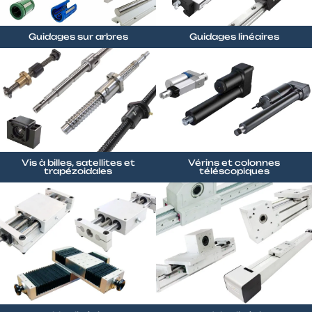
Guidages sur arbres
Guidages linéaires
Vis à billes, satellites et
Vérins et colonnes
trapézoidales
téléscopiques