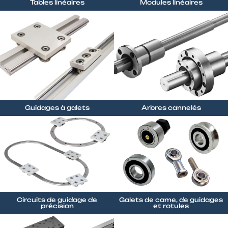
Tables linéaires
Modules linéaires
Guidages à galets
Arbres cannelés
Circuits de guidage de
Galets de came, de guidages
précision
et rotules